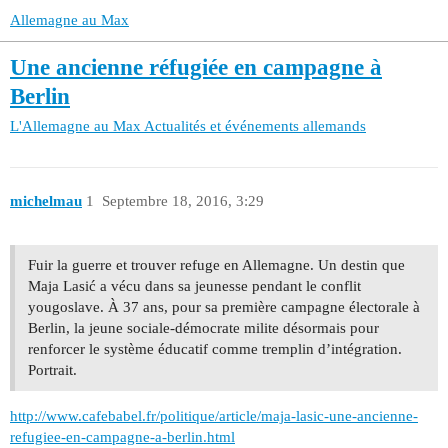
Allemagne au Max
Une ancienne réfugiée en campagne à
Berlin
L'Allemagne au Max
Actualités et événements allemands
michelmau
1
Septembre 18, 2016, 3:29
Fuir la guerre et trouver refuge en Allemagne. Un destin que
Maja Lasić a vécu dans sa jeunesse pendant le conflit
yougoslave. À 37 ans, pour sa première campagne électorale à
Berlin, la jeune sociale-démocrate milite désormais pour
renforcer le système éducatif comme tremplin d’intégration.
Portrait.
http://www.cafebabel.fr/politique/article/maja-lasic-une-ancienne-
refugiee-en-campagne-a-berlin.html