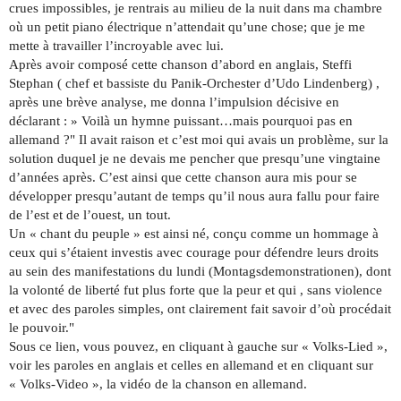
crues impossibles, je rentrais au milieu de la nuit dans ma chambre
où un petit piano électrique n’attendait qu’une chose; que je me
mette à travailler l’incroyable avec lui.
Après avoir composé cette chanson d’abord en anglais, Steffi
Stephan ( chef et bassiste du Panik-Orchester d’Udo Lindenberg) ,
après une brève analyse, me donna l’impulsion décisive en
déclarant : » Voilà un hymne puissant…mais pourquoi pas en
allemand ?" Il avait raison et c’est moi qui avais un problème, sur la
solution duquel je ne devais me pencher que presqu’une vingtaine
d’années après. C’est ainsi que cette chanson aura mis pour se
développer presqu’autant de temps qu’il nous aura fallu pour faire
de l’est et de l’ouest, un tout.
Un « chant du peuple » est ainsi né, conçu comme un hommage à
ceux qui s’étaient investis avec courage pour défendre leurs droits
au sein des manifestations du lundi (Montagsdemonstrationen), dont
la volonté de liberté fut plus forte que la peur et qui , sans violence
et avec des paroles simples, ont clairement fait savoir d’où procédait
le pouvoir."
Sous ce lien, vous pouvez, en cliquant à gauche sur « Volks-Lied »,
voir les paroles en anglais et celles en allemand et en cliquant sur
« Volks-Video », la vidéo de la chanson en allemand.