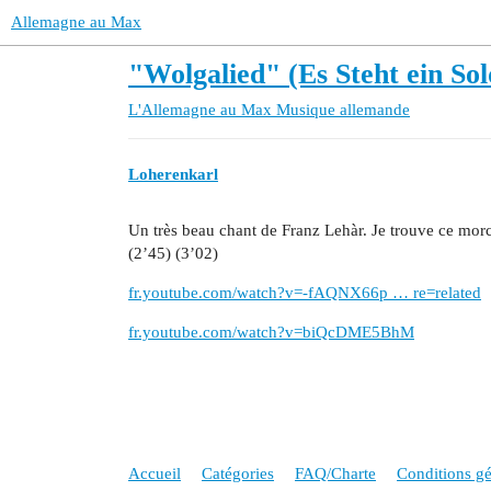
Allemagne au Max
"Wolgalied" (Es Steht ein So
L'Allemagne au Max
Musique allemande
Loherenkarl
Un très beau chant de Franz Lehàr. Je trouve ce mor
(2’45) (3’02)
fr.youtube.com/watch?v=-fAQNX66p … re=related
fr.youtube.com/watch?v=biQcDME5BhM
Accueil
Catégories
FAQ/Charte
Conditions gén