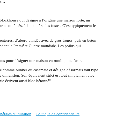
e »…
blockhouse qui désigne à l’origine une maison forte, un
bruts ou facés, à la manière des fustes. C’est typiquement le
nterrés, d’abord blindés avec de gros troncs, puis en béton
ndant la Première Guerre mondiale. Les poilus qui
.
us pour désigner une maison en rondin, une fuste.
ue comme bunker ou casemate et désigne désormais tout type
te dimension. Son équivalent strict est tout simplement bloc,
ie écrivent aussi bloc bétonné"
érales d'utilisation
Politique de confidentialité