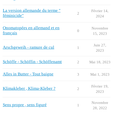
La version allemande du terme "
Février 14,
2
féminicide"
2024
Onomatopées en allemand et en
Novembre
0
français
15, 2023
Juin 27,
Arschgeweih - ramure de cul
1
2023
Schöffe - Schöffin - Schöffenamt
2
Mai 18, 2023
Alles in Butter - Tout baigne
3
Mai 1, 2023
Février 19,
Klimakleber , Klima-Kleber ?
2
2023
Novembre
Sens propre , sens figuré
1
28, 2022