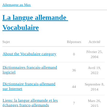
Allemagne au Max
La langue allemande
Vocabulaire
Sujet
Réponses
Activité
Février 25,
About the Vocabulaire category
0
2004
Dictionnaires francais-allemand
Avril 19,
36
logiciel
2022
Dictionnaire francais-allemand
Septembre 8,
44
sur Internet
2014
Liens: la langue allemande et les
Mars 26,
7
échanges franco-allemands
2015