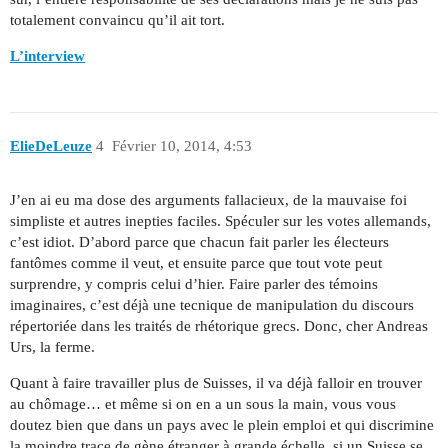
totalement convaincu qu’il ait tort.
L’interview
ElieDeLeuze
4
Février 10, 2014, 4:53
J’en ai eu ma dose des arguments fallacieux, de la mauvaise foi
simpliste et autres inepties faciles. Spéculer sur les votes allemands,
c’est idiot. D’abord parce que chacun fait parler les électeurs
fantômes comme il veut, et ensuite parce que tout vote peut
surprendre, y compris celui d’hier. Faire parler des témoins
imaginaires, c’est déjà une tecnique de manipulation du discours
répertoriée dans les traités de rhétorique grecs. Donc, cher Andreas
Urs, la ferme.
Quant à faire travailler plus de Suisses, il va déjà falloir en trouver
au chômage… et même si on en a un sous la main, vous vous
doutez bien que dans un pays avec le plein emploi et qui discrimine
la moindre trace de gène étranger à grande échelle, si un Suisse se