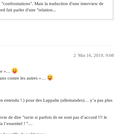
de "confrontations". Mais la traduction d'une interview de
rd fait parler d'une "relation...
2
Mai 16, 2019, 9:08
ble »…
s uns contre les autres »…
en entendu ! ) pour des Lappalie (allemandes)… y’a pas plus
e de dire "ravie si parfois ils ne sont pas d’accord !!! le
la l’essentiel ! "…