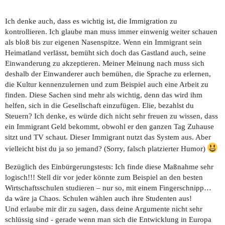
Ich denke auch, dass es wichtig ist, die Immigration zu
kontrollieren. Ich glaube man muss immer einwenig weiter schauen
als bloß bis zur eigenen Nasenspitze. Wenn ein Immigrant sein
Heimatland verlässt, bemüht sich doch das Gastland auch, seine
Einwanderung zu akzeptieren. Meiner Meinung nach muss sich
deshalb der Einwanderer auch bemühen, die Sprache zu erlernen,
die Kultur kennenzulernen und zum Beispiel auch eine Arbeit zu
finden. Diese Sachen sind mehr als wichtig, denn das wird ihm
helfen, sich in die Gesellschaft einzufügen. Elie, bezahlst du
Steuern? Ich denke, es würde dich nicht sehr freuen zu wissen, dass
ein Immigrant Geld bekommt, obwohl er den ganzen Tag Zuhause
sitzt und TV schaut. Dieser Immigrant nutzt das System aus. Aber
vielleicht bist du ja so jemand? (Sorry, falsch platzierter Humor)
Bezüglich des Einbürgerungstests: Ich finde diese Maßnahme sehr
logisch!!! Stell dir vor jeder könnte zum Beispiel an den besten
Wirtschaftsschulen studieren – nur so, mit einem Fingerschnipp…
da wäre ja Chaos. Schulen wählen auch ihre Studenten aus!
Und erlaube mir dir zu sagen, dass deine Argumente nicht sehr
schlüssig sind - gerade wenn man sich die Entwicklung in Europa