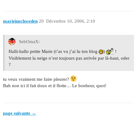
marieinschweden
20
Décembre 10, 2006, 2:10
SebOmaX:
Halli-hallo petite Marie (t’as vu j’ai lu ton blog
)
!
Visiblement la neige n’est toujours pas arrivée par là-haut, oder
?
tu veux vraiment me faire pleurer?
Bah non ici il fait doux et il flotte… Le bonheur, quoi!
page suivante →