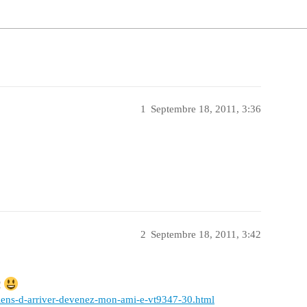
1
Septembre 18, 2011, 3:36
2
Septembre 18, 2011, 3:42
!
iens-d-arriver-devenez-mon-ami-e-vt9347-30.html