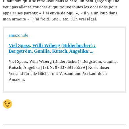
Il faut dire qu’il se retrouvait dans le héro, un petit garçon qui ne
veut pas aller se coucher et qui trouve toutes les occasions pour
appeler ses parents: « J’ai envie de pipi. », « il y a un loup dans
mon armoire », "j’ai froid…etc…etc…Un vrai régal.
amazon.de
Viel Spass, Willi Wiberg (Bilderbücher) :
Bergström, Gunilla, Kutsch, Angelika:...
Viel Spass, Willi Wiberg (Bilderbücher) | Bergström, Gunilla,
Kutsch, Angelika | ISBN: 9783789155529 | Kostenloser
Versand für alle Bücher mit Versand und Verkauf duch
Amazon.