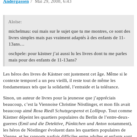
Andergassen
7
Mai 29, 2008, 6:43
Aloïse:
michelmau: oui mais sur le sujet que tu me montres, ce sont des
livres simples mais pas vraiment adaptés à des enfants de 11-
13ans…
oschpele: pour kästner j’ai aussi lu les livres dont tu me parles
mais pour des enfants de 11-13ans?
Les héros des livres de Kästner ont justement cet âge. Même si le
contexte temporel a un peu vieilli, il reste tout de même les
fondamentaux tels que la solidarité, l’entraide et la tolérance.
Sinon, un auteur de livres pour la jeunesse que j’appréciais
beaucoup, c’est la Viennoise Christine Nöstlinger, et mon fils avait
beaucoup aimé
Rosa Riedl Schutzgespenst
et
Lollipop
. Tout comme
Kästner dépeint les quartiers populaires du Berlin de l’entre-deux-
guerres (E
mil und die Detektive, Pünktchen und Anton
notamment),
les héros de Nöstlinger évoluent dans les quartiers populaires de
Vienne, et les rapports parfois difficiles entre adultes et enfants sont