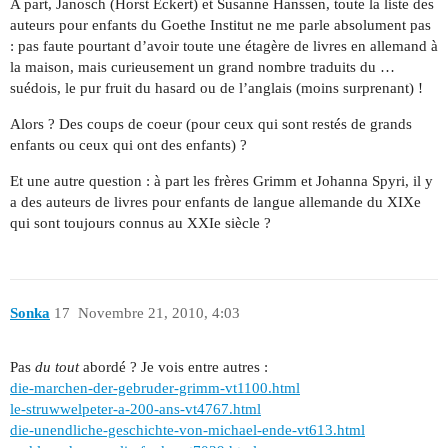
A part, Janosch (Horst Eckert) et Susanne Hanssen, toute la liste des
auteurs pour enfants du Goethe Institut ne me parle absolument pas
: pas faute pourtant d’avoir toute une étagère de livres en allemand à
la maison, mais curieusement un grand nombre traduits du …
suédois, le pur fruit du hasard ou de l’anglais (moins surprenant) !
Alors ? Des coups de coeur (pour ceux qui sont restés de grands
enfants ou ceux qui ont des enfants) ?
Et une autre question : à part les frères Grimm et Johanna Spyri, il y
a des auteurs de livres pour enfants de langue allemande du XIXe
qui sont toujours connus au XXIe siècle ?
Sonka
17
Novembre 21, 2010, 4:03
Pas
du tout
abordé ? Je vois entre autres :
die-marchen-der-gebruder-grimm-vt1100.html
le-struwwelpeter-a-200-ans-vt4767.html
die-unendliche-geschichte-von-michael-ende-vt613.html