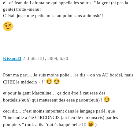
e
!..cf Jean de Lafontaine qui appelle les souris: " la gent (et pas la
gente) trotte -menu!
C’était juste une petite mise au point sans animosité!
Kissou33
2
Juillet 31, 2009, 6:20
Pour ma part… Je suis moins polie… je dis « on va AU bordel, mais
CHEZ le médecin » !!
et pour la gent Masculine… ça doit être à causeee des
bordelais(euh) qui metteeent des eeee partout(euh) !
ceci dit… c’est moins important dans le langage parlé, que
"l’incendie a été CIRCONCIS (au lieu de circonscris) par les
pompiers " (ouf… ils l’ont échappé belle !!!
)