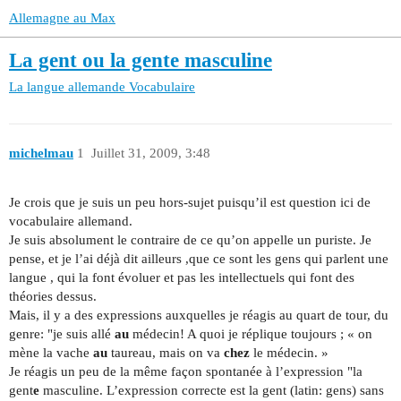
Allemagne au Max
La gent ou la gente masculine
La langue allemande
Vocabulaire
michelmau
1
Juillet 31, 2009, 3:48
Je crois que je suis un peu hors-sujet puisqu’il est question ici de
vocabulaire allemand.
Je suis absolument le contraire de ce qu’on appelle un puriste. Je
pense, et je l’ai déjà dit ailleurs ,que ce sont les gens qui parlent une
langue , qui la font évoluer et pas les intellectuels qui font des
théories dessus.
Mais, il y a des expressions auxquelles je réagis au quart de tour, du
genre: "je suis allé
au
médecin! A quoi je réplique toujours ; « on
mène la vache
au
taureau, mais on va
chez
le médecin. »
Je réagis un peu de la même façon spontanée à l’expression "la
gent
e
masculine. L’expression correcte est la gent (latin: gens) sans