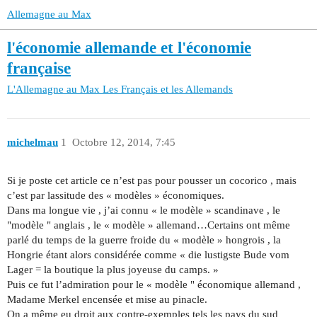
Allemagne au Max
l'économie allemande et l'économie
française
L'Allemagne au Max
Les Français et les Allemands
michelmau
1
Octobre 12, 2014, 7:45
Si je poste cet article ce n’est pas pour pousser un cocorico , mais
c’est par lassitude des « modèles » économiques.
Dans ma longue vie , j’ai connu « le modèle » scandinave , le
"modèle " anglais , le « modèle » allemand…Certains ont même
parlé du temps de la guerre froide du « modèle » hongrois , la
Hongrie étant alors considérée comme « die lustigste Bude vom
Lager = la boutique la plus joyeuse du camps. »
Puis ce fut l’admiration pour le « modèle " économique allemand ,
Madame Merkel encensée et mise au pinacle.
On a même eu droit aux contre-exemples tels les pays du sud