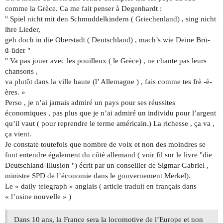
comme la Grèce. Ca me fait penser à Degenhardt :
" Spiel nicht mit den Schmuddelkindern ( Griechenland) , sing nicht
ihre Lieder,
geh doch in die Oberstadt ( Deutschland) , mach’s wie Deine Brü-
ü-üder "
" Va pas jouer avec les pouilleux ( le Grèce) , ne chante pas leurs
chansons ,
va plutôt dans la ville haute (l’ Allemagne ) , fais comme tes frè -è-
ères. »
Perso , je n’ai jamais admiré un pays pour ses réussites
économiques , pas plus que je n’ai admiré un individu pour l’argent
qu’il vaut ( pour reprendre le terme américain.) La richesse , ça va ,
ça vient.
Je constate toutefois que nombre de voix et non des moindres se
font entendre également du côté allemand ( voir fil sur le livre "die
Deutschland-Illusion ") écrit par un conseiller de Sigmar Gabriel ,
ministre SPD de l’économie dans le gouvernement Merkel).
Le « daily telegraph » anglais ( article traduit en français dans
« l’usine nouvelle » )
Dans 10 ans, la France sera la locomotive de l’Europe et non