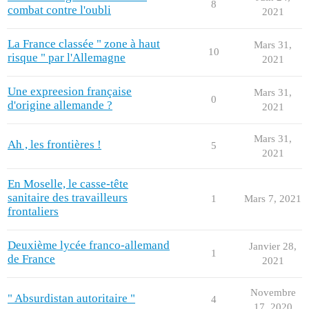
8
combat contre l'oubli
2021
La France classée " zone à haut
Mars 31,
10
risque " par l'Allemagne
2021
Une expreesion française
Mars 31,
0
d'origine allemande ?
2021
Mars 31,
Ah , les frontières !
5
2021
En Moselle, le casse-tête
sanitaire des travailleurs
1
Mars 7, 2021
frontaliers
Deuxième lycée franco-allemand
Janvier 28,
1
de France
2021
Novembre
" Absurdistan autoritaire "
4
17, 2020