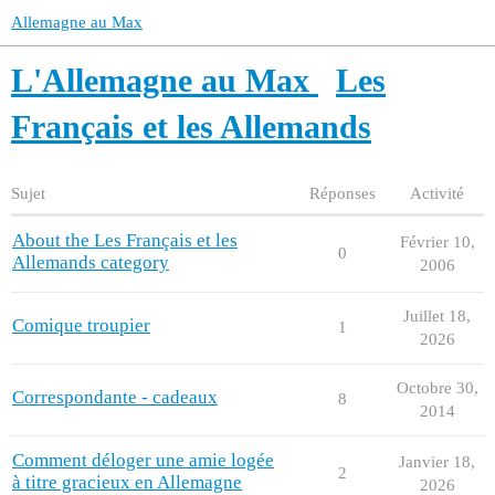
Allemagne au Max
L'Allemagne au Max
Les
Français et les Allemands
Sujet
Réponses
Activité
About the Les Français et les
Février 10,
0
Allemands category
2006
Juillet 18,
Comique troupier
1
2026
Octobre 30,
Correspondante - cadeaux
8
2014
Comment déloger une amie logée
Janvier 18,
2
à titre gracieux en Allemagne
2026