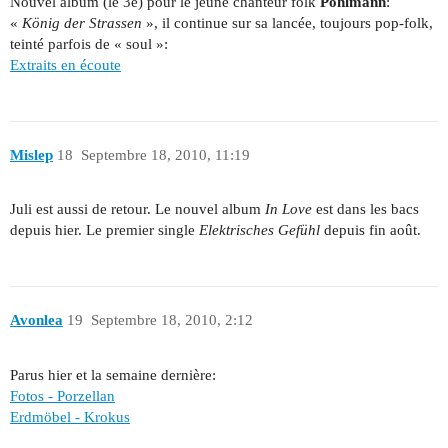
Nouvel album (le 3e) pour le jeune chanteur folk
Pohlmann
:
«
König der Strassen
», il continue sur sa lancée, toujours pop-folk,
teinté parfois de « soul »:
Extraits en écoute
Mislep
18
Septembre 18, 2010, 11:19
Juli est aussi de retour. Le nouvel album
In Love
est dans les bacs
depuis hier. Le premier single
Elektrisches Gefühl
depuis fin août.
Avonlea
19
Septembre 18, 2010, 2:12
Parus hier et la semaine dernière:
Fotos - Porzellan
Erdmöbel - Krokus