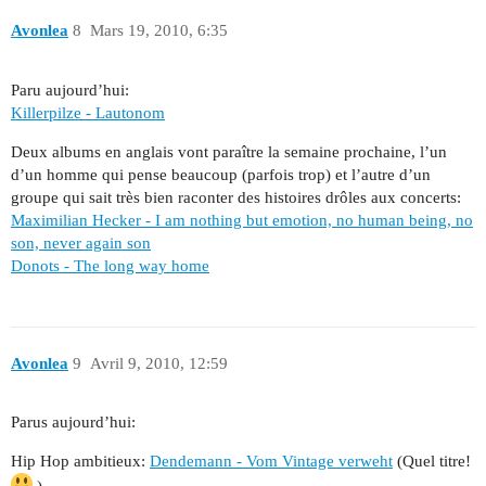
Avonlea
8
Mars 19, 2010, 6:35
Paru aujourd’hui:
Killerpilze - Lautonom
Deux albums en anglais vont paraître la semaine prochaine, l’un
d’un homme qui pense beaucoup (parfois trop) et l’autre d’un
groupe qui sait très bien raconter des histoires drôles aux concerts:
Maximilian Hecker - I am nothing but emotion, no human being, no
son, never again son
Donots - The long way home
Avonlea
9
Avril 9, 2010, 12:59
Parus aujourd’hui:
Hip Hop ambitieux:
Dendemann - Vom Vintage verweht
(Quel titre!