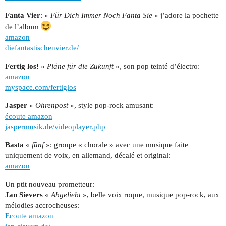
Fanta Vier
: «
Für Dich Immer Noch Fanta Sie
» j’adore la pochette
de l’album
amazon
diefantastischenvier.de/
Fertig los!
«
Pläne für die Zukunft
», son pop teinté d’électro:
amazon
myspace.com/fertiglos
Jasper
«
Ohrenpost
», style pop-rock amusant:
écoute amazon
jaspermusik.de/videoplayer.php
Basta
«
fünf
»: groupe « chorale » avec une musique faite
uniquement de voix, en allemand, décalé et original:
amazon
Un ptit nouveau prometteur:
Jan Sievers
«
Abgeliebt
», belle voix roque, musique pop-rock, aux
mélodies accrocheuses:
Ecoute amazon