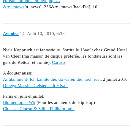
christinaonline.at/index.php …
&tx_ttnews
[tt_news]=236&tx_ttnews[backPid]=10
Avonlea
14
Août 10, 2010, 6:33
Niels Koppruch est fantastique. Sortira le 13août chez Grand Hotel
van Cleef (ma maison de disque préferée, les fondateurs sont les
gars de Kettcar et Tomte):
Caruso
A écouter aussi:
Antitainment- Ich kannte die, da waren die noch real
, 2 juillet 2010
Omega Massif - Geisterstadt + Kalt
Parus en juin et juillet:
Blumentopf - Wir
(Pour les amateurs de Hip Hop)
Clueso - Clueso & Stüba Philharmonie