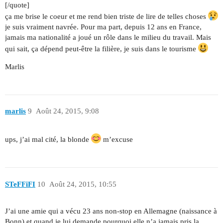
[/quote]
ça me brise le coeur et me rend bien triste de lire de telles choses
je suis vraiment navrée. Pour ma part, depuis 12 ans en France,
jamais ma nationalité a joué un rôle dans le milieu du travail. Mais
qui sait, ça dépend peut-être la filière, je suis dans le tourisme
Marlis
marlis
9
Août 24, 2015, 9:08
ups, j’ai mal cité, la blonde
m’excuse
STeFFiFI
10
Août 24, 2015, 10:55
J’ai une amie qui a vécu 23 ans non-stop en Allemagne (naissance à
Bonn) et quand je lui demande pourquoi elle n’a jamais pris la