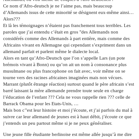
Ce nom d’Afro-deutsch je ne l’aime pas, mais beaucoup
d’Allemands issus de cette minorité se désignent eux-même ainsi…
Alors???
Et là les témoignages n’étaient pas franchement tous terribles. Les
paroles que j’ai entendu c’était en gros "des Allemands non
considérés comme des Allemands à part entière, mais comme des
Africains vivant en Allemagne qui cependant s’expriment dans un
allemand parfait et parlent même le dialecte local.
Alors en tant qu’Afro-Deutsch que l’on s’appelle Lars (un pote
brémois vivant à Bonn) ou qu’on ait un nom à consonance plus
musulmane ou plus francophone on fait avec, voir même on se
tourne vers des racines africaines imaginées mais non vécues.
Marrant (plutôt étrange réaction) surtout quand le père africain s’est
barré laissant la mère allemande prendre toute seule en charge
l’éducation de l’enfant ??? Cela ne vous rappelle rien ??? celle de
Barrack Obama pour les Etats-Unis, …
Mais bon c’'est leur histoire et moi j’écoute, et j’ai parfois du mal à
suivre car leur allemand de jeunes est à haut débit, j’écoute ce que
j’entends un peu partout même si je ne peux généraliser.
Une jeune fille étudiante berlinoise est même allée jusqu’à me dire