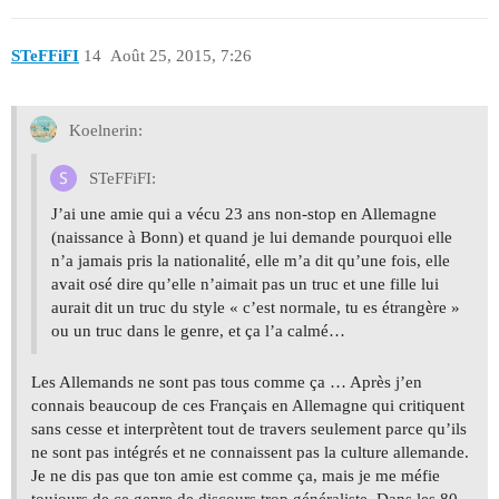
STeFFiFI
14
Août 25, 2015, 7:26
Koelnerin:
STeFFiFI:
J’ai une amie qui a vécu 23 ans non-stop en Allemagne
(naissance à Bonn) et quand je lui demande pourquoi elle
n’a jamais pris la nationalité, elle m’a dit qu’une fois, elle
avait osé dire qu’elle n’aimait pas un truc et une fille lui
aurait dit un truc du style « c’est normale, tu es étrangère »
ou un truc dans le genre, et ça l’a calmé…
Les Allemands ne sont pas tous comme ça … Après j’en
connais beaucoup de ces Français en Allemagne qui critiquent
sans cesse et interprètent tout de travers seulement parce qu’ils
ne sont pas intégrés et ne connaissent pas la culture allemande.
Je ne dis pas que ton amie est comme ça, mais je me méfie
toujours de ce genre de discours trop généraliste. Dans les 80