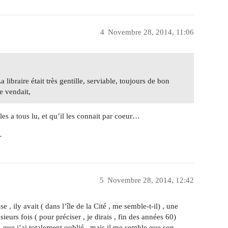
4
Novembre 28, 2014, 11:06
ibraire était très gentille, serviable, toujours de bon
le vendait,
les a tous lu, et qu’il les connait par coeur…
…
5
Novembre 28, 2014, 12:42
 , ily avait ( dans l’île de la Cité , me semble-t-il) , une
ieurs fois ( pour préciser , je dirais , fin des années 60)
e…que j’ai totalement oublié , mais il me semble que son