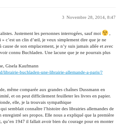
3
Novembre 28, 2014, 8:47
alistes. Justement les personnes interrogées, sauf moi
,
 » c’est un clin d’œil, je veux simplement dire que je ne
 cause de son emplacement, je n’y suis jamais allée et avec
s avoir connu Buchladen. Une lacune que je ne pourrais plus
ique, Gisela Kaufmann
-bd/librairie-buchladen-une-librairie-allemande-a-paris/?
 froide, même comparée aux grandes chaînes Dussmann en
ité, et on peut difficilement feuilleter les livres en papier.
blonde, elle, je la trouvais sympathique
e qui semblait connaître l’histoire des librairies allemandes de
ien enregistré ses propos. Elle nous a expliqué que la première
it, qu’en 1947 il fallait avoir bien du courage pour en monter