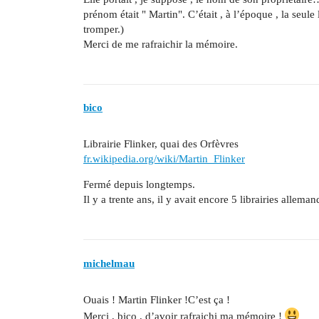
prénom était " Martin". C’était , à l’époque , la seule
tromper.)
Merci de me rafraichir la mémoire.
bico
Librairie Flinker, quai des Orfèvres
fr.wikipedia.org/wiki/Martin_Flinker
Fermé depuis longtemps.
Il y a trente ans, il y avait encore 5 librairies allema
michelmau
Ouais ! Martin Flinker !C’est ça !
Merci , bico , d’avoir rafraichi ma mémoire !