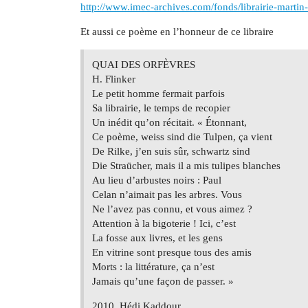
http://www.imec-archives.com/fonds/librairie-martin-
Et aussi ce poème en l’honneur de ce libraire
QUAI DES ORFÈVRES
H. Flinker
Le petit homme fermait parfois
Sa librairie, le temps de recopier
Un inédit qu’on récitait. « Étonnant,
Ce poème, weiss sind die Tulpen, ça vient
De Rilke, j’en suis sûr, schwartz sind
Die Straücher, mais il a mis tulipes blanches
Au lieu d’arbustes noirs : Paul
Celan n’aimait pas les arbres. Vous
Ne l’avez pas connu, et vous aimez ?
Attention à la bigoterie ! Ici, c’est
La fosse aux livres, et les gens
En vitrine sont presque tous des amis
Morts : la littérature, ça n’est
Jamais qu’une façon de passer. »
2010, Hédi Kaddour