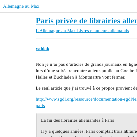
Allemagne au Max
Paris privée de librairies all
L'Allemagne au Max
Livres et auteurs allemands
valdok
Non je n’ai pas d’articles de grands journaux en ligne
lors d’une soirée rencontre auteur-public au Goethe I
Halles et Buchladen à Montmartre vont fermer.
Le seul article que j’ai trouvé à ce propos provient d
http://www.sgdl.org/ressource/documentation-sgdl/les-
paris
La fin des librairies allemandes à Paris
Il y a quelques années, Paris comptait trois librai