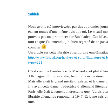
valdok
Nous avons été interviewées par des apprenties journ
étaient toutes d’une même avis que toi. Le « sauf moi
pouvais pas me prononcer sur Buchladen. Car hélas à
tout ce que j’ai entendu, j’ai bien regretté de ne pa
combler
Un article sur cette librairie et sa libraire emblémat
http://www.fplusd.org/fr/vivre-et-sortir/litterature-et
type=221
C’est vrai que l’ambiance de Marissal était plutôt
Allemagne. En livres audio, leur choix est vraiment lim
Mais elle avait le grand mérite d’exister, et la dame 
Il y avait cette dame, traductrice d’allemand littérair
Paris, elle était tellement intéressante que j’aurais b
librairie allemande remontait à 1947. Et je me suis d
une.