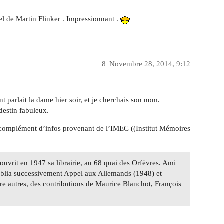
el de Martin Flinker . Impressionnant .
8
Novembre 28, 2014, 9:12
ont parlait la dame hier soir, et je cherchais son nom.
destin fabuleux.
un complément d’infos provenant de l’IMEC ((Institut Mémoires
t ouvrit en 1947 sa librairie, au 68 quai des Orfèvres. Ami
publia successivement Appel aux Allemands (1948) et
 autres, des contributions de Maurice Blanchot, François