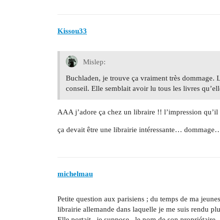
Kissou33
Mislep:
Buchladen, je trouve ça vraiment très dommage. La l
conseil. Elle semblait avoir lu tous les livres qu’el
AAA j’adore ça chez un libraire !! l’impression qu’il 
ça devait être une librairie intéressante… dommage
michelmau
Petite question aux parisiens ; du temps de ma jeunesse
librairie allemande dans laquelle je me suis rendu plus
Elle portait , je suppose , le nom de son propriétair