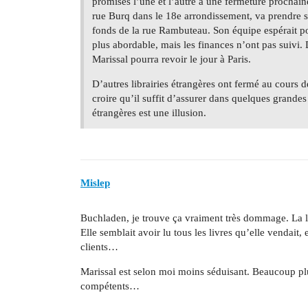
promises l’une et l’autre à une fermeture prochaine
rue Burq dans le 18e arrondissement, va prendre sa
fonds de la rue Rambuteau. Son équipe espérait pou
plus abordable, mais les finances n’ont pas suivi. 
Marissal pourra revoir le jour à Paris.
D’autres librairies étrangères ont fermé au cours d
croire qu’il suffit d’assurer dans quelques grandes
étrangères est une illusion.
Mislep
Buchladen, je trouve ça vraiment très dommage. La libr
Elle semblait avoir lu tous les livres qu’elle vendait, 
clients…
Marissal est selon moi moins séduisant. Beaucoup plu
compétents…