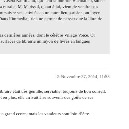
. Gisela Kaufmann, qui tient la librairie Buchladen, située
 retraite. M. Marissal, quant à lui, vient de vendre son
rsuivre ses activités en un autre lieu parisien, au loyer
Dans l’immédiat, rien ne permet de penser que la librairie
es dernières années, dont le célèbre Village Voice. Or
 surfaces de librairie un rayon de livres en langues
2
Novembre 27, 2014, 11:58
aire était très gentille, serviable, toujours de bon conseil.
et en plus, elle arrivait à se souvenir des goûts de ses
s grand certes, mais les vendeurs sont loin d’être