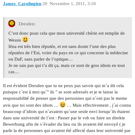
James_Carolingien
20
Novembre 1, 2011, 3:10
Dresden:
C’est donc pour cela que mon université chérie est remplie de
Wessis
Iéna est très bien réputée, et est sans doute l’une des plus
réputées de l’Est, voire du pays en ce qui concerne la médecine
ou DaF, sans parler de l’optique…
Je ne sais pas qui t’a dit ça, mais ce sont de gros idiots en tout
cas…
Il est évident Dresden que tu ne peux pas savoir qui m´a dit cela
puisque c´est à moi qu´" ils " se sont adressés et je te laisse la
responsabilité de penser que des personnes qui n´ont pas le meme
avis que toi sont des idiots …
… Mais effectivement , j´ai connu
beaucoup d´idiots qui n´avaient qu´une seule envi lorsqu´ils étaient
dans une université de l´est : Passer par le vsb ou faire un direkte
Bewerbung afin de s´évader du lieu ou ils avaient été envoyé ( je
parle la de personnes qui avaient été affecté dans leur université par