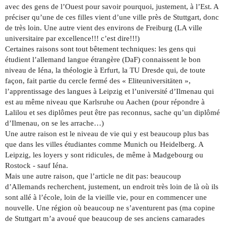
avec des gens de l’Ouest pour savoir pourquoi, justement, à l’Est. A
préciser qu’une de ces filles vient d’une ville près de Stuttgart, donc
de très loin. Une autre vient des environs de Freiburg (LA ville
universitaire par excellence!!! c’est dire!!!)
Certaines raisons sont tout bêtement techniques: les gens qui
étudient l’allemand langue étrangère (DaF) connaissent le bon
niveau de Iéna, la théologie à Erfurt, la TU Dresde qui, de toute
façon, fait partie du cercle fermé des « Eliteuniversitäten »,
l’apprentissage des langues à Leipzig et l’université d’Ilmenau qui
est au même niveau que Karlsruhe ou Aachen (pour répondre à
Lalilou et ses diplômes peut être pas reconnus, sache qu’un diplômé
d’Ilmenau, on se les arrache…)
Une autre raison est le niveau de vie qui y est beaucoup plus bas
que dans les villes étudiantes comme Munich ou Heidelberg. A
Leipzig, les loyers y sont ridicules, de même à Madgebourg ou
Rostock - sauf Iéna.
Mais une autre raison, que l’article ne dit pas: beaucoup
d’Allemands recherchent, justement, un endroit très loin de là où ils
sont allé à l’école, loin de la vieille vie, pour en commencer une
nouvelle. Une région où beaucoup ne s’aventurent pas (ma copine
de Stuttgart m’a avoué que beaucoup de ses anciens camarades