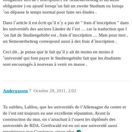
obligatoire ) ou ajouté lorsqu´on fait un zweite Studium ou lorsqu
´on dépasse le temps normal pour faire ses études .
Dans l´article il est écrit qu´il n´y a pas de " frais d´inscription " dans
les universités des anciens Länder de l´est … car la traduction que l
´on fait de Studiengebühr est , frais d´inscription … Mais pour moi ,
un Semesterbeitrag correspond aussi à des frais d´inscription .
Ceci dit , je pense que le fait qu´il y ait de moins en moins d
´université qui font payer le Studiengebühr fait que les étudiants
sont encouragés à nouveau à venir en masse .
Andergassen
7
Octobre 28, 2011, 2:02
Tu oublies, Lalilou, que les universités de l’Allemagne du centre et
de l’est ont toujours eu une excellente réputation. Avant la
construction du mur, on s’arrachait à l’ouest les diplômés des
universités de RDA. Greifswald est en soi une université aussi
prestigieuse que Constance, sinon plus.