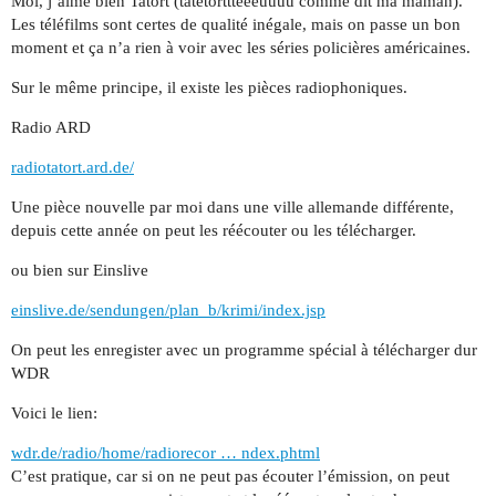
Moi, j’aime bien Tatort (tatetorttteeeuuuu comme dit ma maman).
Les téléfilms sont certes de qualité inégale, mais on passe un bon
moment et ça n’a rien à voir avec les séries policières américaines.
Sur le même principe, il existe les pièces radiophoniques.
Radio ARD
radiotatort.ard.de/
Une pièce nouvelle par moi dans une ville allemande différente,
depuis cette année on peut les réécouter ou les télécharger.
ou bien sur Einslive
einslive.de/sendungen/plan_b/krimi/index.jsp
On peut les enregister avec un programme spécial à télécharger dur
WDR
Voici le lien:
wdr.de/radio/home/radiorecor … ndex.phtml
C’est pratique, car si on ne peut pas écouter l’émission, on peut