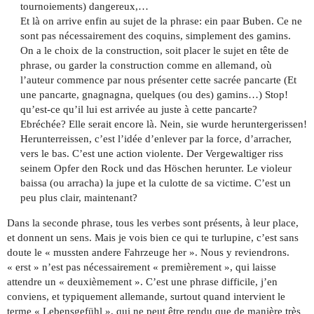
tournoiements) dangereux,…
Et là on arrive enfin au sujet de la phrase: ein paar Buben. Ce ne
sont pas nécessairement des coquins, simplement des gamins.
On a le choix de la construction, soit placer le sujet en tête de
phrase, ou garder la construction comme en allemand, où
l’auteur commence par nous présenter cette sacrée pancarte (Et
une pancarte, gnagnagna, quelques (ou des) gamins…) Stop!
qu’est-ce qu’il lui est arrivée au juste à cette pancarte?
Ebréchée? Elle serait encore là. Nein, sie wurde heruntergerissen!
Herunterreissen, c’est l’idée d’enlever par la force, d’arracher,
vers le bas. C’est une action violente. Der Vergewaltiger riss
seinem Opfer den Rock und das Höschen herunter. Le violeur
baissa (ou arracha) la jupe et la culotte de sa victime. C’est un
peu plus clair, maintenant?
Dans la seconde phrase, tous les verbes sont présents, à leur place,
et donnent un sens. Mais je vois bien ce qui te turlupine, c’est sans
doute le « mussten andere Fahrzeuge her ». Nous y reviendrons.
« erst » n’est pas nécessairement « premièrement », qui laisse
attendre un « deuxièmement ». C’est une phrase difficile, j’en
conviens, et typiquement allemande, surtout quand intervient le
terme « Lebensgefühl », qui ne peut être rendu que de manière très