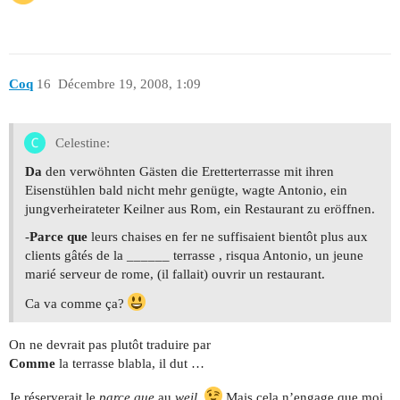
Coq
16
Décembre 19, 2008, 1:09
Celestine:
Da
den verwöhnten Gästen die Eretterterrasse mit ihren
Eisenstühlen bald nicht mehr genügte, wagte Antonio, ein
jungverheirateter Keilner aus Rom, ein Restaurant zu eröffnen.
-
Parce que
leurs chaises en fer ne suffisaient bientôt plus aux
clients gâtés de la ______ terrasse , risqua Antonio, un jeune
marié serveur de rome, (il fallait) ouvrir un restaurant.
Ca va comme ça?
On ne devrait pas plutôt traduire par
Comme
la terrasse blabla, il dut …
Je réserverait le
parce que
au
weil
.
Mais cela n’engage que moi.