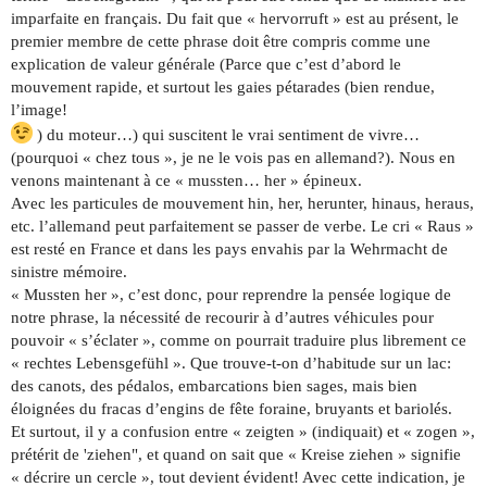
imparfaite en français. Du fait que « hervorruft » est au présent, le
premier membre de cette phrase doit être compris comme une
explication de valeur générale (Parce que c’est d’abord le
mouvement rapide, et surtout les gaies pétarades (bien rendue,
l’image!
) du moteur…) qui suscitent le vrai sentiment de vivre…
(pourquoi « chez tous », je ne le vois pas en allemand?). Nous en
venons maintenant à ce « mussten… her » épineux.
Avec les particules de mouvement hin, her, herunter, hinaus, heraus,
etc. l’allemand peut parfaitement se passer de verbe. Le cri « Raus »
est resté en France et dans les pays envahis par la Wehrmacht de
sinistre mémoire.
« Mussten her », c’est donc, pour reprendre la pensée logique de
notre phrase, la nécessité de recourir à d’autres véhicules pour
pouvoir « s’éclater », comme on pourrait traduire plus librement ce
« rechtes Lebensgefühl ». Que trouve-t-on d’habitude sur un lac:
des canots, des pédalos, embarcations bien sages, mais bien
éloignées du fracas d’engins de fête foraine, bruyants et bariolés.
Et surtout, il y a confusion entre « zeigten » (indiquait) et « zogen »,
prétérit de 'ziehen", et quand on sait que « Kreise ziehen » signifie
« décrire un cercle », tout devient évident! Avec cette indication, je