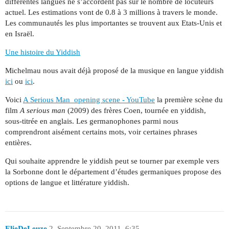
différentes langues ne s’accordent pas sur le nombre de locuteurs
actuel. Les estimations vont de 0.8 à 3 millions à travers le monde.
Les communautés les plus importantes se trouvent aux Etats-Unis et
en Israël.
Une histoire du Yiddish
Michelmau nous avait déjà proposé de la musique en langue yiddish
ici
ou
ici
.
Voici
A Serious Man_opening scene - YouTube
la première scène du
film
A serious man
(2009) des frères Coen, tournée en yiddish,
sous-titrée en anglais. Les germanophones parmi nous
comprendront aisément certains mots, voir certaines phrases
entières.
Qui souhaite apprendre le yiddish peut se tourner par exemple vers
la Sorbonne dont le département d’études germaniques propose des
options de langue et littérature yiddish.
ElieDeLeuze
2
Septembre 20, 2011, 6:35