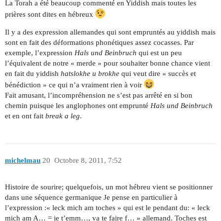
La Torah a été beaucoup commenté en Yiddish mais toutes les
prières sont dites en hébreux
Il y a des expression allemandes qui sont empruntés au yiddish mais
sont en fait des déformations phonétiques assez cocasses. Par
exemple, l’expression
Hals und Beinbruch
qui est un peu
l’équivalent de notre « merde » pour souhaiter bonne chance vient
en fait du yiddish
hatslokhe u brokhe
qui veut dire « succès et
bénédiction » ce qui n’a vraiment rien à voir
Fait amusant, l’incompréhension ne s’est pas arrêté en si bon
chemin puisque les anglophones ont emprunté
Hals und Beinbruch
et en ont fait
break a leg
.
michelmau
20
Octobre 8, 2011, 7:52
Histoire de sourire; quelquefois, un mot hébreu vient se positionner
dans une séquence germanique Je pense en particulier à
l’expression :« leck mich am toches » qui est le pendant du: « leck
mich am A… = je t’emm…, va te faire f… » allemand. Toches est