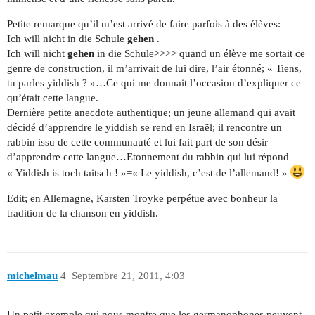
Petite remarque qu’il m’est arrivé de faire parfois à des élèves:
Ich will nicht in die Schule
gehen
.
Ich will nicht
gehen
in die Schule>>>> quand un élève me sortait ce
genre de construction, il m’arrivait de lui dire, l’air étonné; « Tiens,
tu parles yiddish ? »…Ce qui me donnait l’occasion d’expliquer ce
qu’était cette langue.
Dernière petite anecdote authentique; un jeune allemand qui avait
décidé d’apprendre le yiddish se rend en Israël; il rencontre un
rabbin issu de cette communauté et lui fait part de son désir
d’apprendre cette langue…Etonnement du rabbin qui lui répond
« Yiddish is toch taitsch ! »=« Le yiddish, c’est de l’allemand! »
Edit; en Allemagne, Karsten Troyke perpétue avec bonheur la
tradition de la chanson en yiddish.
michelmau
4
Septembre 21, 2011, 4:03
Un petit exemple qui nous montre que les germanophones peuvent