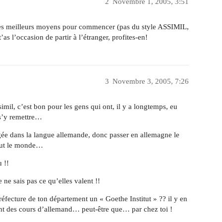
2
Novembre 1, 2005, 3:51
t les meilleurs moyens pour commencer (pas du style ASSIMIL,
t’as l’occasion de partir à l’étranger, profites-en!
3
Novembre 3, 2005, 7:26
il, c’est bon pour les gens qui ont, il y a longtemps, eu
 s’y remettre…
ngée dans la langue allemande, donc passer en allemagne le
out le monde…
 !!
ne sais pas ce qu’elles valent !!
préfecture de ton département un « Goethe Institut » ?? il y en
ent des cours d’allemand… peut-être que… par chez toi !