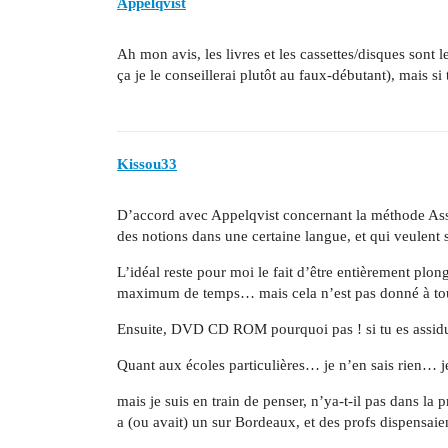
Appelqvist
Ah mon avis, les livres et les cassettes/disques son
ça je le conseillerai plutôt au faux-débutant), mais si 
Kissou33
D’accord avec Appelqvist concernant la méthode Assim
des notions dans une certaine langue, et qui veulent
L’idéal reste pour moi le fait d’être entièrement plo
maximum de temps… mais cela n’est pas donné à t
Ensuite, DVD CD ROM pourquoi pas ! si tu es assidu
Quant aux écoles particulières… je n’en sais rien… je 
mais je suis en train de penser, n’ya-t-il pas dans la 
a (ou avait) un sur Bordeaux, et des profs dispensai