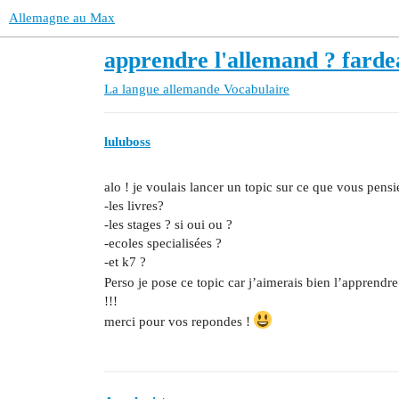
Allemagne au Max
apprendre l'allemand ? fard
La langue allemande
Vocabulaire
luluboss
alo ! je voulais lancer un topic sur ce que vous pensi
-les livres?
-les stages ? si oui ou ?
-ecoles specialisées ?
-et k7 ?
Perso je pose ce topic car j’aimerais bien l’appre
!!!
merci pour vos repondes !